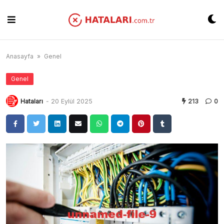
Skip
to
content
Anasayfa
»
Genel
Genel
Hataları
-
20 Eylül 2025
213
0