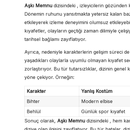
Aşkı Memnu
dizisindeki , izleyicilerin gözünde
Dönemin ruhunu yansıtmakta yetersiz kalan bazı k
etkileyerek izleme deneyimini olumsuz etkileyebil
kıyafetler, olayların geçtiği zaman dilimiyle çelişi
tarihsel bağlamı zayıflatıyor.
Ayrıca, nedeniyle karakterlerin gelişim süreci de 
yaşadıkları olaylarla uyumlu olmayan kıyafet seçi
zorlaştırıyor. Bu tür tutarsızlıklar, dizinin genel k
yöne çekiyor. Örneğin:
Karakter
Yanlış Kostüm
Bihter
Modern elbise
Behlül
Günlük spor kıyafet
Sonuç olarak,
Aşkı Memnu
dizisindeki , hem kar
diziye olan ilgisini zayıflatıyor. Bu tür hatalar, di