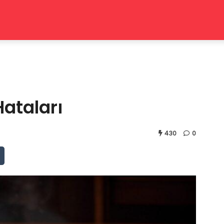
ataları
430
0