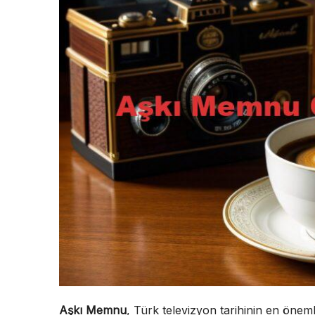
Aşkı Memnu
, Türk televizyon tarihinin en öneml