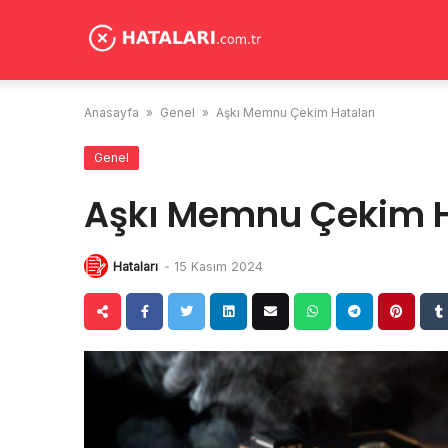
Skip
to
content
Anasayfa
»
Genel
»
Aşkı Memnu Çekim Hataları
Genel
Aşkı Memnu Çekim H
Hataları
-
15 Kasım 2024