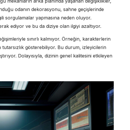
uğu mekanların arka planında yaşanan değişiklikler,
bulunduğu odanın dekorasyonu, sahne geçişlerinde
 ilgili sorgulamalar yapmasına neden oluyor.
ak ediyor ve bu da diziye olan ilgiyi azaltıyor.
ğişimleriyle sınırlı kalmıyor. Örneğin, karakterlerin
n tutarsızlık gösterebiliyor. Bu durum, izleyicilerin
ırıyor. Dolayısıyla, dizinin genel kalitesini etkileyen