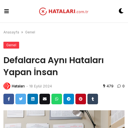
Skip
to
content
Anasayfa
»
Genel
Genel
Defalarca Aynı Hataları
Yapan İnsan
Hataları
-
18 Eylül 2024
479
0