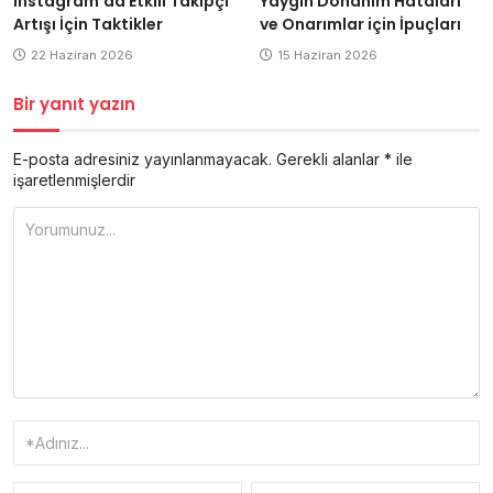
Instagram’da Etkili Takipçi
Yaygın Donanım Hataları
Artışı İçin Taktikler
ve Onarımlar için İpuçları
22 Haziran 2026
15 Haziran 2026
Bir yanıt yazın
E-posta adresiniz yayınlanmayacak.
Gerekli alanlar
*
ile
işaretlenmişlerdir