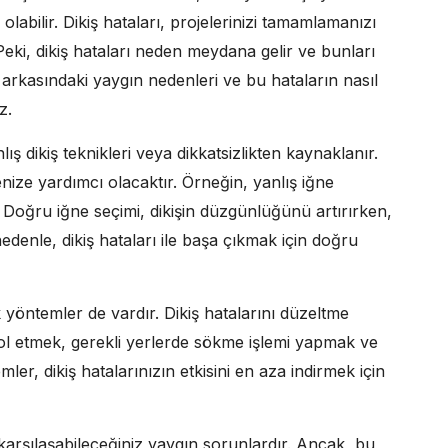
 olabilir. Dikiş hataları, projelerinizi tamamlamanızı
Peki, dikiş hataları neden meydana gelir ve bunları
ın arkasındaki yaygın nedenleri ve bu hataların nasıl
z.
lış dikiş teknikleri veya dikkatsizlikten kaynaklanır.
enize yardımcı olacaktır. Örneğin, yanlış iğne
ir. Doğru iğne seçimi, dikişin düzgünlüğünü artırırken,
 nedenle, dikiş hataları ile başa çıkmak için doğru
k yöntemler de vardır. Dikiş hatalarını düzeltme
trol etmek, gerekli yerlerde sökme işlemi yapmak ve
ler, dikiş hatalarınızın etkisini en aza indirmek için
e karşılaşabileceğiniz yaygın sorunlardır. Ancak, bu