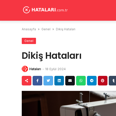
Skip
to
content
Anasayfa
»
Genel
»
Dikiş Hataları
Genel
Dikiş Hataları
Hataları
-
18 Eylül 2024