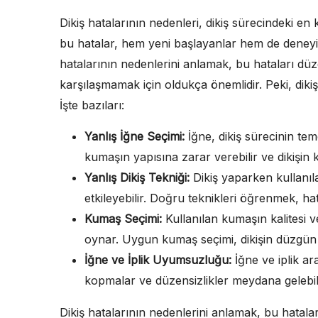
Dikiş hatalarının nedenleri, dikiş sürecindeki en k
bu hatalar, hem yeni başlayanlar hem de deneyimli d
hatalarının nedenlerini anlamak, bu hataları dü
karşılaşmamak için oldukça önemlidir. Peki, diki
İşte bazıları:
Yanlış İğne Seçimi:
İğne, dikiş sürecinin teme
kumaşın yapısına zarar verebilir ve dikişin ka
Yanlış Dikiş Tekniği:
Dikiş yaparken kullanıla
etkileyebilir. Doğru teknikleri öğrenmek, ha
Kumaş Seçimi:
Kullanılan kumaşın kalitesi v
oynar. Uygun kumaş seçimi, dikişin düzgün v
İğne ve İplik Uyumsuzluğu:
İğne ve iplik a
kopmalar ve düzensizlikler meydana gelebili
Dikiş hatalarının nedenlerini anlamak, bu hatala