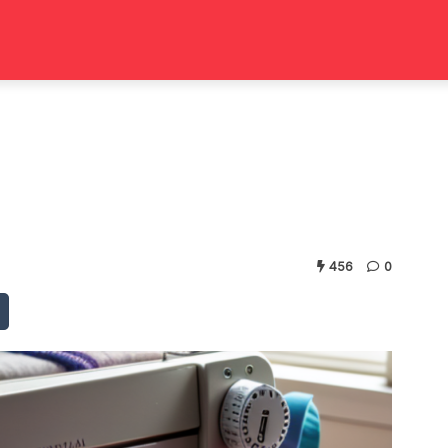
456
0