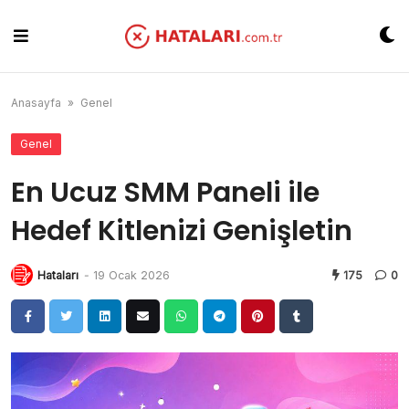
Skip
to
content
Anasayfa
»
Genel
Genel
En Ucuz SMM Paneli ile
Hedef Kitlenizi Genişletin
Hataları
-
19 Ocak 2026
175
0