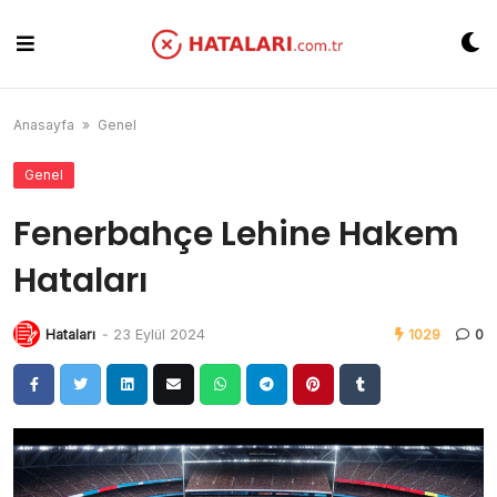
Skip
to
content
Anasayfa
»
Genel
Genel
Fenerbahçe Lehine Hakem
Hataları
Hataları
-
23 Eylül 2024
1029
0