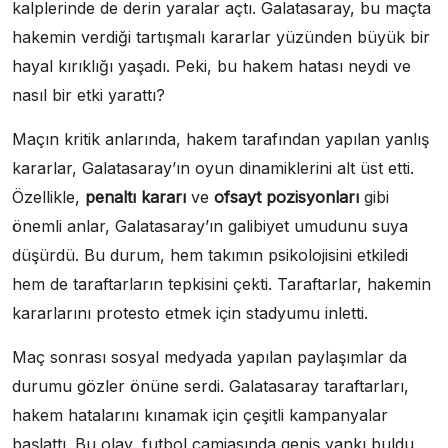
kalplerinde de derin yaralar açtı. Galatasaray, bu maçta
hakemin verdiği tartışmalı kararlar yüzünden büyük bir
hayal kırıklığı yaşadı. Peki, bu hakem hatası neydi ve
nasıl bir etki yarattı?
Maçın kritik anlarında, hakem tarafından yapılan yanlış
kararlar, Galatasaray’ın oyun dinamiklerini alt üst etti.
Özellikle,
penaltı kararı
ve
ofsayt pozisyonları
gibi
önemli anlar, Galatasaray’ın galibiyet umudunu suya
düşürdü. Bu durum, hem takımın psikolojisini etkiledi
hem de taraftarların tepkisini çekti. Taraftarlar, hakemin
kararlarını protesto etmek için stadyumu inletti.
Maç sonrası sosyal medyada yapılan paylaşımlar da
durumu gözler önüne serdi. Galatasaray taraftarları,
hakem hatalarını kınamak için çeşitli kampanyalar
başlattı. Bu olay, futbol camiasında geniş yankı buldu