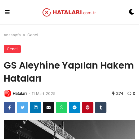
Skip
to
content
Anasayfa
»
Genel
Genel
GS Aleyhine Yapılan Hakem
Hataları
Hataları
-
11 Mart 2025
274
0