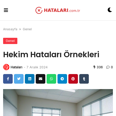
Skip
to
content
Anasayfa
»
Genel
Genel
Hekim Hataları Örnekleri
Hataları
-
7 Aralık 2024
336
0