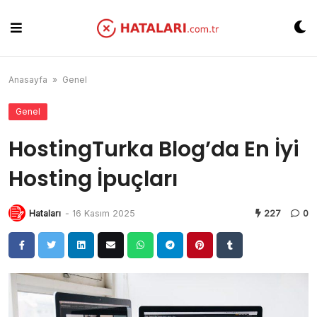
Skip
to
content
Anasayfa
»
Genel
Genel
HostingTurka Blog’da En İyi
Hosting İpuçları
Hataları
-
16 Kasım 2025
227
0