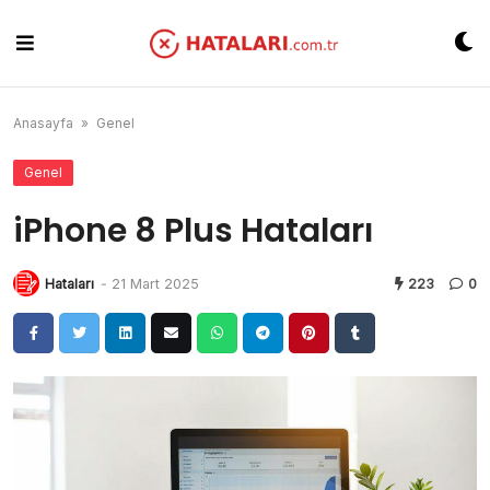
Skip
to
content
Anasayfa
»
Genel
Genel
iPhone 8 Plus Hataları
Hataları
-
21 Mart 2025
223
0