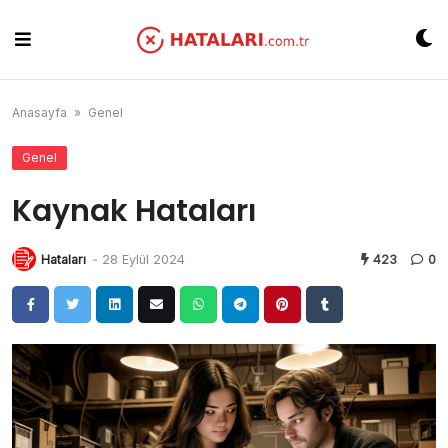
Skip
to
content
Anasayfa
»
Genel
Genel
Kaynak Hataları
Hataları
-
28 Eylül 2024
423
0