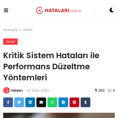
Skip
to
content
Anasayfa
»
Genel
Genel
Kritik Sistem Hataları ile
Performans Düzeltme
Yöntemleri
Hataları
-
25 Ekim 2025
282
0