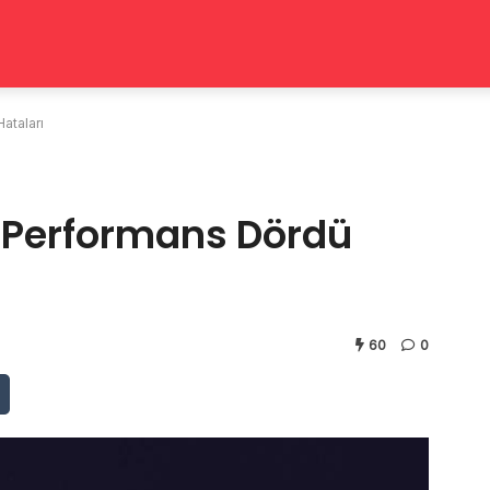
ataları
e Performans Dördü
60
0