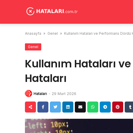
Skip
to
content
Anasayfa
»
Genel
»
Kullanım Hataları ve Performans Dördü H
Genel
Kullanım Hataları v
Hataları
Hataları
-
29 Mart 2026