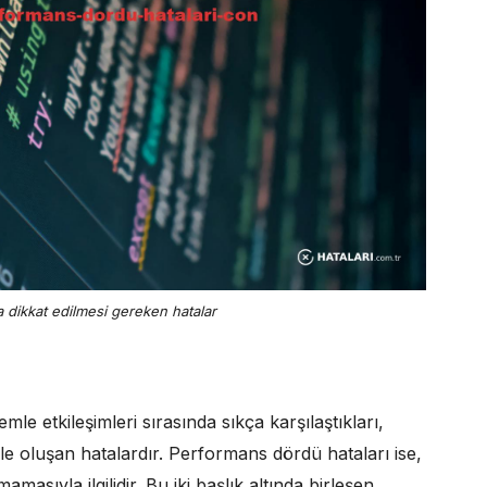
a dikkat edilmesi gereken hatalar
emle etkileşimleri sırasında sıkça karşılaştıkları,
yle oluşan hatalardır. Performans dördü hataları ise,
asıyla ilgilidir. Bu iki başlık altında birleşen