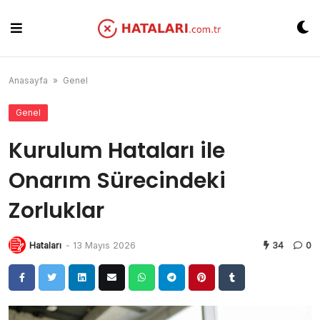
Skip
to
content
Anasayfa
»
Genel
Genel
Kurulum Hataları ile
Onarım Sürecindeki
Zorluklar
Hataları
-
13 Mayıs 2026
34
0