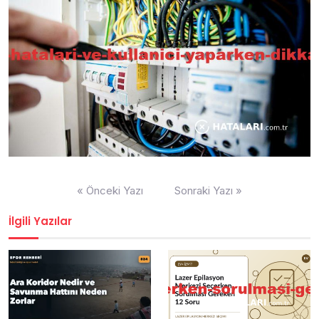
Yazı
« Önceki Yazı
Sonraki Yazı »
gezinmesi
İlgili Yazılar