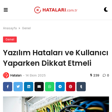
Skip
to
content
Anasayfa
»
Genel
Genel
Yazılım Hataları ve Kullanıcı
Yaparken Dikkat Etmeli
Hataları
-
14 Ekim 2025
239
0