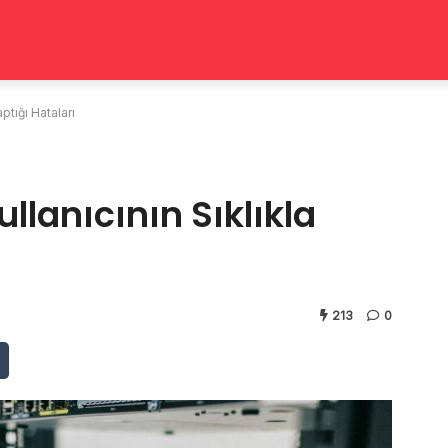
aptığı Hataları
ullanıcının Sıklıkla
213
0