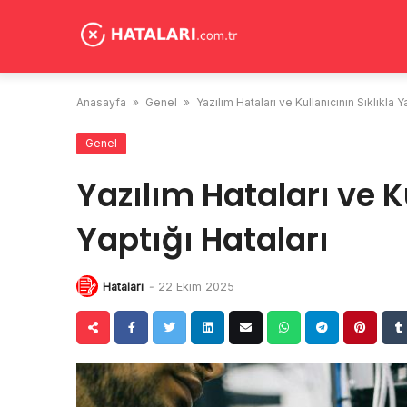
Skip
to
content
Anasayfa
»
Genel
»
Yazılım Hataları ve Kullanıcının Sıklıkla Y
Genel
Yazılım Hataları ve K
Yaptığı Hataları
Hataları
-
22 Ekim 2025