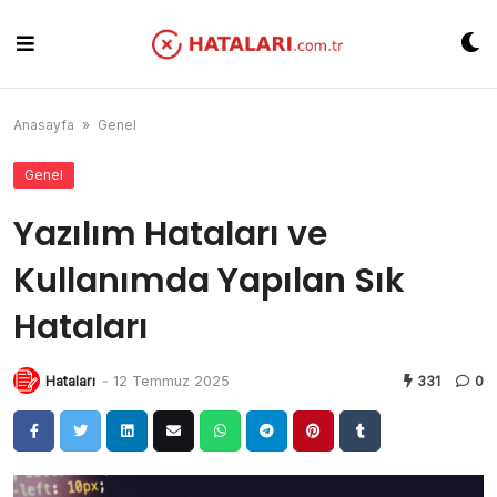
Skip
to
content
Anasayfa
»
Genel
Genel
Yazılım Hataları ve
Kullanımda Yapılan Sık
Hataları
Hataları
-
12 Temmuz 2025
331
0