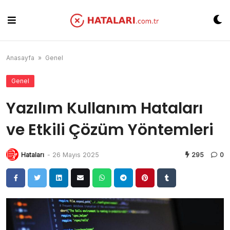
Skip
to
content
Anasayfa
»
Genel
Genel
Yazılım Kullanım Hataları
ve Etkili Çözüm Yöntemleri
Hataları
-
26 Mayıs 2025
295
0