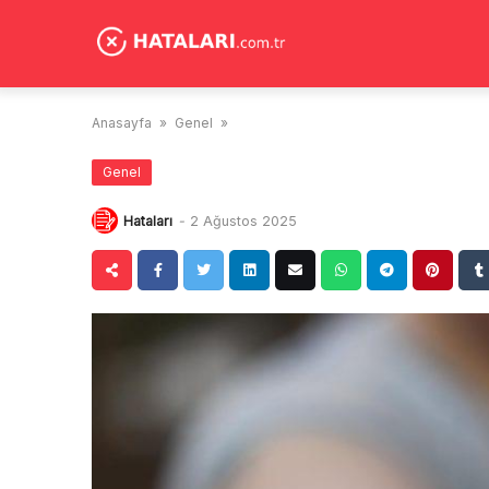
Skip
to
content
Anasayfa
»
Genel
»
Genel
Hataları
-
2 Ağustos 2025