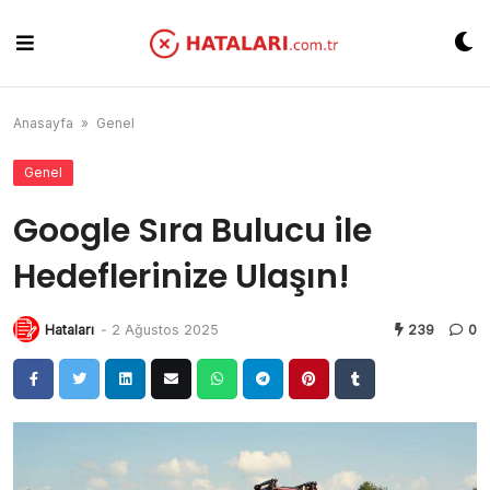
Skip
to
content
Anasayfa
»
Genel
Genel
Google Sıra Bulucu ile
Hedeflerinize Ulaşın!
Hataları
-
2 Ağustos 2025
239
0