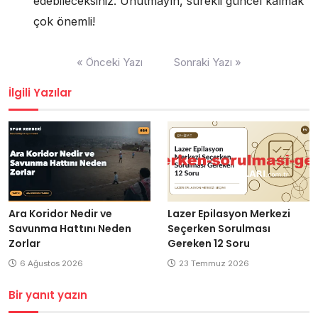
edebileceksiniz. Unutmayın, sürekli güncel kalmak
çok önemli!
Yazı
« Önceki Yazı
Sonraki Yazı »
gezinmesi
İlgili Yazılar
Ara Koridor Nedir ve
Lazer Epilasyon Merkezi
Savunma Hattını Neden
Seçerken Sorulması
Zorlar
Gereken 12 Soru
6 Ağustos 2026
23 Temmuz 2026
Bir yanıt yazın