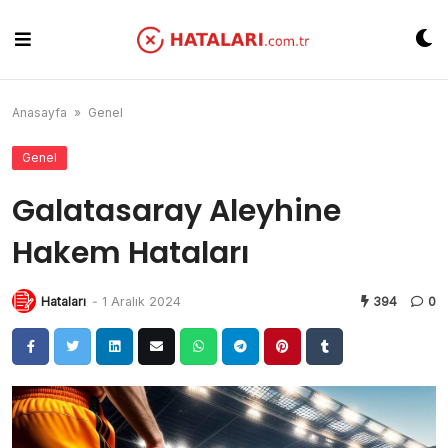
Skip
to
content
Anasayfa
»
Genel
Genel
Galatasaray Aleyhine
Hakem Hataları
Hataları
-
1 Aralık 2024
394
0