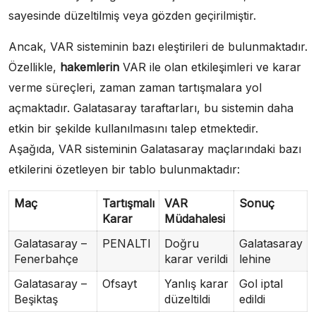
sayesinde düzeltilmiş veya gözden geçirilmiştir.
Ancak, VAR sisteminin bazı eleştirileri de bulunmaktadır.
Özellikle,
hakemlerin
VAR ile olan etkileşimleri ve karar
verme süreçleri, zaman zaman tartışmalara yol
açmaktadır. Galatasaray taraftarları, bu sistemin daha
etkin bir şekilde kullanılmasını talep etmektedir.
Aşağıda, VAR sisteminin Galatasaray maçlarındaki bazı
etkilerini özetleyen bir tablo bulunmaktadır:
Maç
Tartışmalı
VAR
Sonuç
Karar
Müdahalesi
Galatasaray –
PENALTI
Doğru
Galatasaray
Fenerbahçe
karar verildi
lehine
Galatasaray –
Ofsayt
Yanlış karar
Gol iptal
Beşiktaş
düzeltildi
edildi