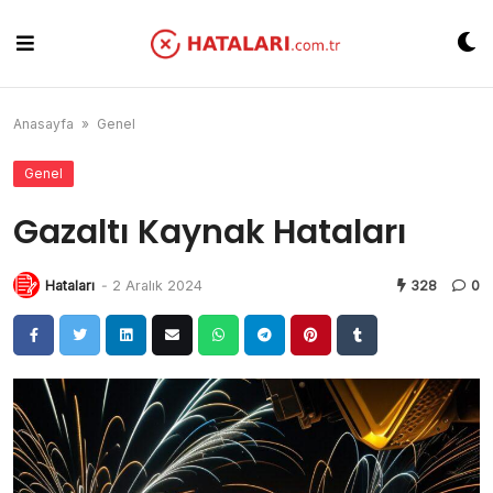
Skip
to
content
Anasayfa
»
Genel
Genel
Gazaltı Kaynak Hataları
Hataları
-
2 Aralık 2024
328
0